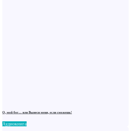
О, мой бог… или Вынеси меня, если сможешь!
Аудиокнига