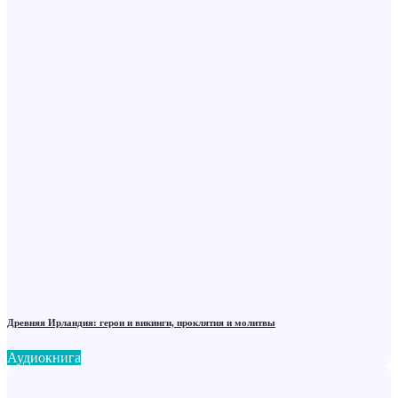
Древняя Ирландия: герои и викинги, проклятия и молитвы
Аудиокнига