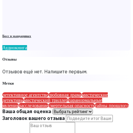
Босс в мандаринах
Аудиокнига
Отзывы
Отзывов ещё нет. Напишите первым.
Метки
детективное агентство
любовная драма
мистические
детективы
мистический триллер
паранормальные
явления
расследование
смертельная опасность
тайны прошлого
Ваша общая оценка
Заголовок вашего отзыва