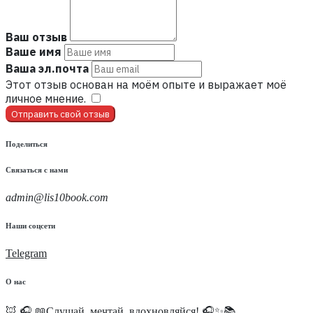
Ваш отзыв
Ваше имя
Ваша эл.почта
Этот отзыв основан на моём опыте и выражает моё
личное мнение.
​
Отправить свой отзыв
Поделиться
Связаться с нами
admin@lis10book.com
Наши соцсети
Telegram
О нас
🦊 🎧 📖Слушай, мечтай, вдохновляйся! 🎧✨📚