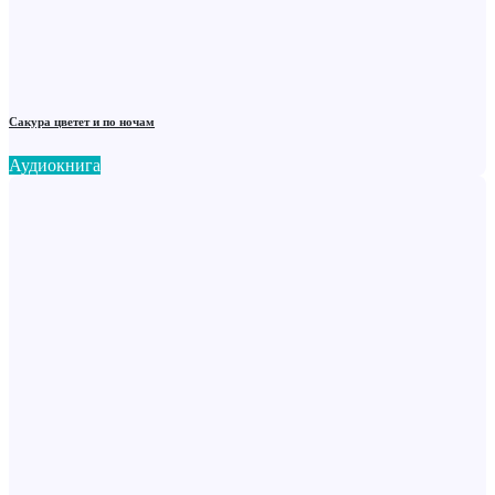
Сакура цветет и по ночам
Аудиокнига