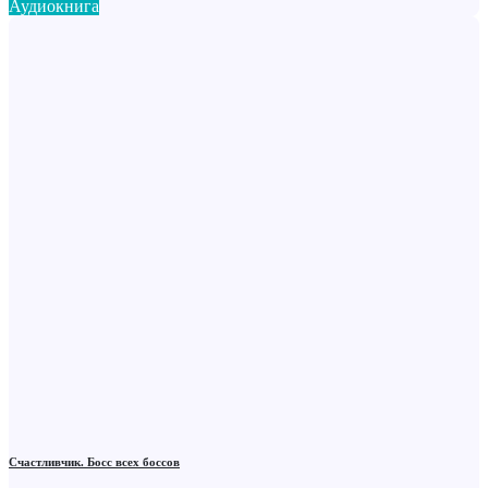
Аудиокнига
Счастливчик. Босс всех боссов