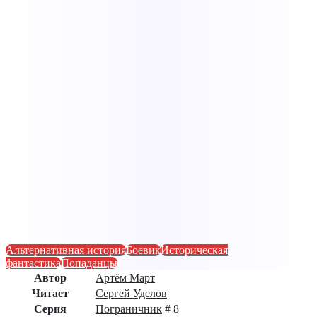
Альтернативная история
Боевик
Историческая
фантастика
Попаданцы
Автор
Артём Март
Читает
Сергей Уделов
Серия
Пограничник
# 8