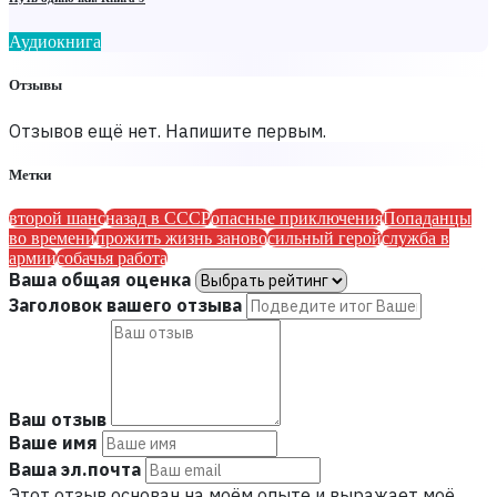
Аудиокнига
Отзывы
Отзывов ещё нет. Напишите первым.
Метки
второй шанс
назад в СССР
опасные приключения
Попаданцы
во времени
прожить жизнь заново
сильный герой
служба в
армии
собачья работа
Ваша общая оценка
Заголовок вашего отзыва
Ваш отзыв
Ваше имя
Ваша эл.почта
Этот отзыв основан на моём опыте и выражает моё