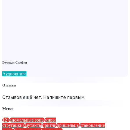
Великая Скифия
Аудиокнига
Отзывы
Отзывов ещё нет. Напишите первым.
Метки
12+
аномальные зоны
миры
стругацких
мутанты
притчи
пришельцы
становление