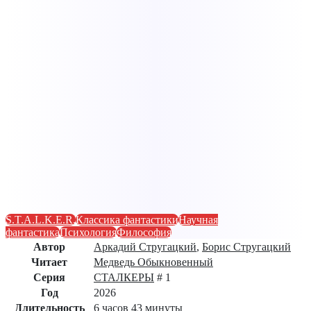
S.T.A.L.K.E.R.
Классика фантастики
Научная
фантастика
Психология
Философия
Автор
Аркадий Стругацкий
,
Борис Стругацкий
Читает
Медведь Обыкновенный
Серия
СТАЛКЕРЫ
# 1
Год
2026
Длительность
6 часов 43 минуты