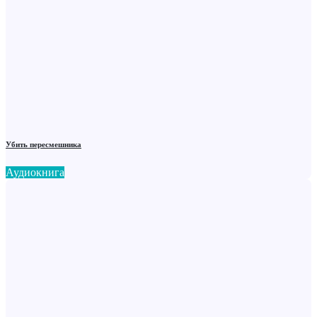
Убить пересмешника
Аудиокнига