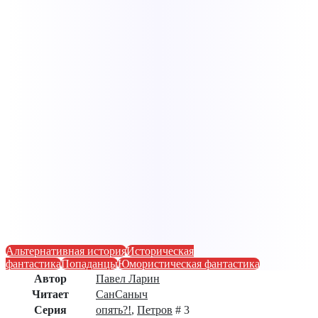
Альтернативная история
Историческая
фантастика
Попаданцы
Юмористическая фантастика
Автор
Павел Ларин
Читает
СанСаныч
Серия
опять?!
,
Петров
# 3