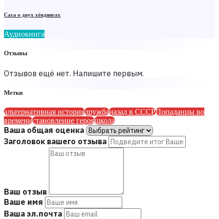
Сага о двух хёвдингах
Аудиокнига
Отзывы
Отзывов ещё нет. Напишите первым.
Метки
альтернативная история
дружба
назад в СССР
Попаданцы во
времени
становление героя
школа
Ваша общая оценка
Заголовок вашего отзыва
Ваш отзыв
Ваше имя
Ваша эл.почта