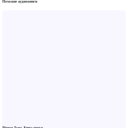
Похожие аудиокниги
Чёрная Душа. Книга третья.