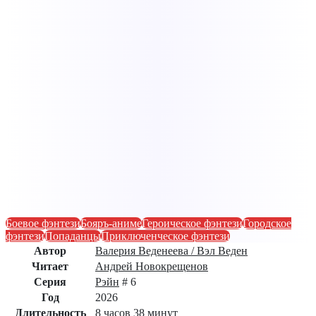
Боевое фэнтези
Бояръ-аниме
Героическое фэнтези
Городское
фэнтези
Попаданцы
Приключенческое фэнтези
Автор
Валерия Веденеева / Вэл Веден
Читает
Андрей Новокрещенов
Серия
Рэйн
# 6
Год
2026
Длительность
8 часов 38 минут