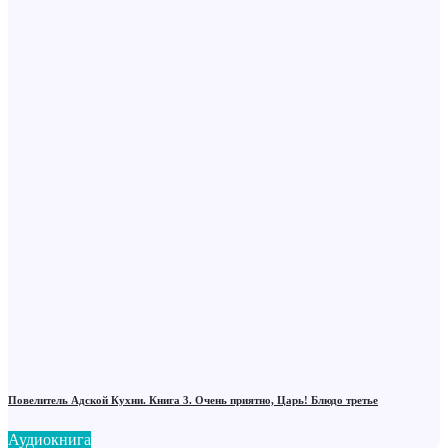
Повелитель Адской Кухни. Книга 3. Очень приятно, Царь! Блюдо третье
Аудиокнига