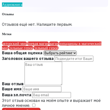
Аудиокнига
Отзывы
Отзывов ещё нет. Напишите первым.
Метки
авторский мир
боевая магия
магия
попаданцы в магический
мир
сильные герои
сильный герой
Ваша общая оценка
Заголовок вашего отзыва
Ваш отзыв
Ваше имя
Ваша эл.почта
Этот отзыв основан на моём опыте и выражает моё
личное мнение.
​