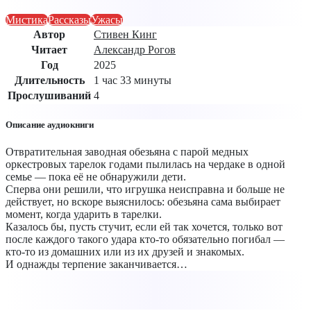
Мистика
Рассказы
Ужасы
Автор
Стивен Кинг
Читает
Александр Рогов
Год
2025
Длительность
1 час 33 минуты
Прослушиваний
4
Описание аудиокниги
Отвратительная заводная обезьяна с парой медных
оркестровых тарелок годами пылилась на чердаке в одной
семье — пока её не обнаружили дети.
Сперва они решили, что игрушка неисправна и больше не
действует, но вскоре выяснилось: обезьяна сама выбирает
момент, когда ударить в тарелки.
Казалось бы, пусть стучит, если ей так хочется, только вот
после каждого такого удара кто-то обязательно погибал —
кто-то из домашних или из их друзей и знакомых.
И однажды терпение заканчивается…