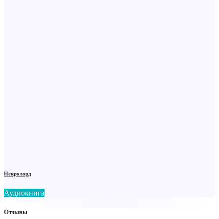
Некролорд
Аудиокнига
Отзывы