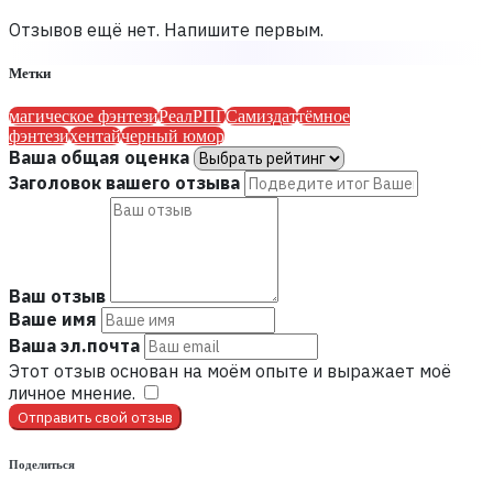
Отзывов ещё нет. Напишите первым.
Метки
магическое фэнтези
РеалРПГ
Самиздат
тёмное
фэнтези
хентай
черный юмор
Ваша общая оценка
Заголовок вашего отзыва
Ваш отзыв
Ваше имя
Ваша эл.почта
Этот отзыв основан на моём опыте и выражает моё
личное мнение.
​
Отправить свой отзыв
Поделиться