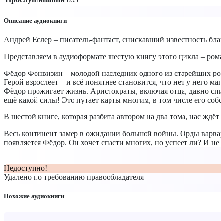
Описание аудиокниги
Андрей Еслер – писатель-фантаст, снискавший известность бла
Представляем в аудиоформате шестую книгу этого цикла – ром
Фёдор Фонвизин – молодой наследник одного из старейших родо
Герой взрослеет – и всё понятнее становится, что нет у него м
Фёдор прожигает жизнь. Аристократы, включая отца, давно списа
ещё какой силы! Это путает карты многим, в том числе его соб
В шестой книге, которая разбита автором на два тома, нас ждё
Весь континент замер в ожидании большой войны. Орды варвар
появляется Фёдор. Он хочет спасти многих, но успеет ли? И не 
Недоступно!
Удалено по требованию правообладателя
Похожие аудиокниги