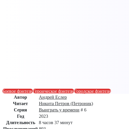
Боевое фэнтези
Героическое фэнтези
Городское фэнтези
Автор
Андрей Еслер
Читает
Никита Петров (Петроник)
Серия
Выиграть у времени
# 6
Год
2023
Длительность
8 часов 37 минут
Прослушиваний
893