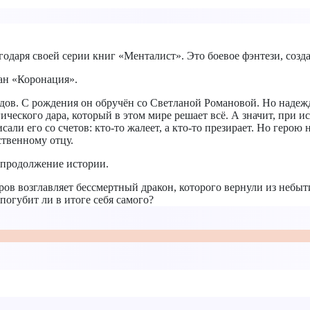
годаря своей серии книг «Менталист». Это боевое фэнтези, созд
ан «Коронация».
в. С рождения он обручён со Светланой Романовой. Но надежды 
агического дара, который в этом мире решает всё. А значит, при 
ли его со счетов: кто-то жалеет, а кто-то презирает. Но герою н
ственному отцу.
т продолжение истории.
ов возглавляет бессмертный дракон, которого вернули из небыт
погубит ли в итоге себя самого?