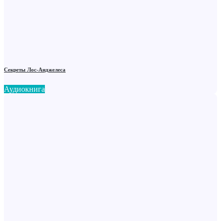
Секреты Лос-Анджелеса
Аудиокнига