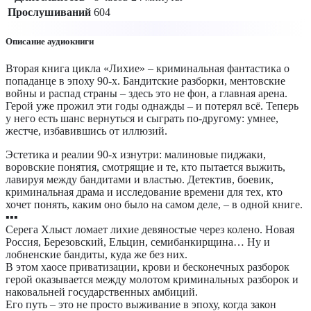
Прослушиваний
604
Описание аудиокниги
Вторая книга цикла «Лихие» – криминальная фантастика о
попаданце в эпоху 90-х. Бандитские разборки, ментовские
войны и распад страны – здесь это не фон, а главная арена.
Герой уже прожил эти годы однажды – и потерял всё. Теперь
у него есть шанс вернуться и сыграть по-другому: умнее,
жестче, избавившись от иллюзий.
Эстетика и реалии 90-х изнутри: малиновые пиджаки,
воровские понятия, смотрящие и те, кто пытается выжить,
лавируя между бандитами и властью. Детектив, боевик,
криминальная драма и исследование времени для тех, кто
хочет понять, каким оно было на самом деле, – в одной книге.
▪️▪️▪️
Серега Хлыст ломает лихие девяностые через колено. Новая
Россия, Березовский, Ельцин, семибанкирщина… Ну и
лобненские бандиты, куда же без них.
В этом хаосе приватизации, крови и бесконечных разборок
герой оказывается между молотом криминальных разборок и
наковальней государственных амбиций.
Его путь – это не просто выживание в эпоху, когда закон