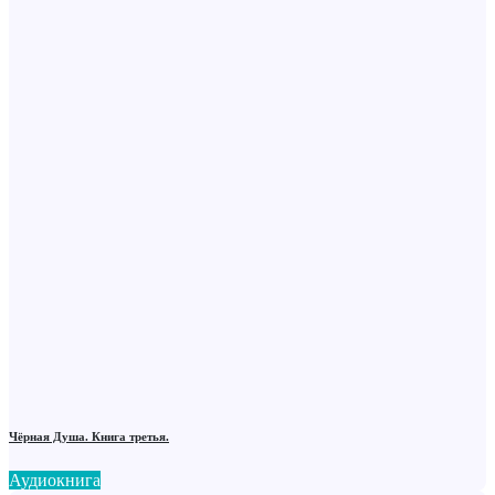
Чёрная Душа. Книга третья.
Аудиокнига