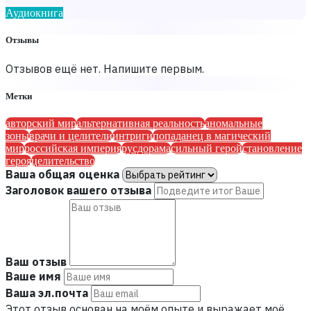
Аудиокнига
Отзывы
Отзывов ещё нет. Напишите первым.
Метки
авторский мир
альтернативная реальность
аномальные
зоны
врачи и целители
интриги
попаданец в магический
мир
российская империя
русдорама
сильный герой
становление
героя
целительство
Ваша общая оценка
Заголовок вашего отзыва
Ваш отзыв
Ваше имя
Ваша эл.почта
Этот отзыв основан на моём опыте и выражает моё