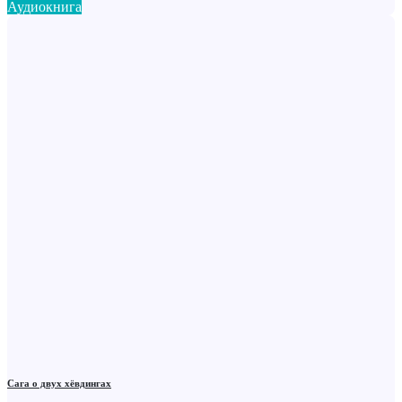
Аудиокнига
Сага о двух хёвдингах