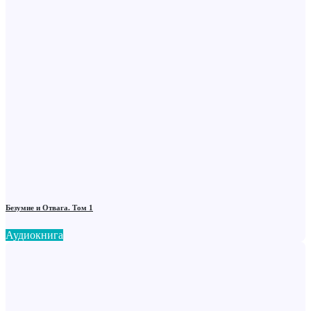
Безумие и Отвага. Том 1
Аудиокнига