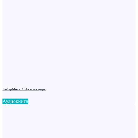
КиберМиха 3. Аз есмь царь
Аудиокнига