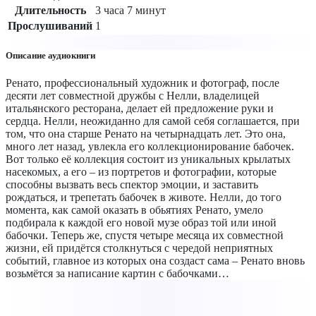
Длительность
3 часа 7 минут
Прослушиваний
1
Описание аудиокниги
Ренато, профессиональный художник и фотограф, после
десяти лет совместной дружбы с Нелли, владелицей
итальянского ресторана, делает ей предложение руки и
сердца. Нелли, неожиданно для самой себя соглашается, при
том, что она старше Ренато на четырнадцать лет. Это она,
много лет назад, увлекла его коллекционирование бабочек.
Вот только её коллекция состоит из уникальных крылатых
насекомых, а его – из портретов и фотографии, которые
способны вызвать весь спектор эмоции, и заставить
рождаться, и трепетать бабочек в животе. Нелли, до того
момента, как самой оказать в обьятиях Ренато, умело
подбирала к каждой его новой музе образ той или иной
бабочки. Теперь же, спустя четыре месяца их совместной
жизни, ей придётся столкнуться с чередой неприятных
событий, главное из которых она создаст сама – Ренато вновь
возьмётся за написание картин с бабочками…