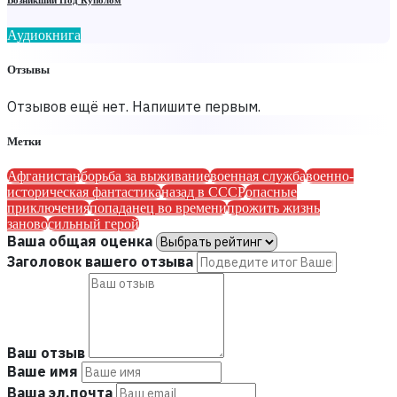
Возникший Под Куполом
Аудиокнига
Отзывы
Отзывов ещё нет. Напишите первым.
Метки
Афганистан
борьба за выживание
военная служба
военно-
историческая фантастика
назад в СССР
опасные
приключения
попаданец во времени
прожить жизнь
заново
сильный герой
Ваша общая оценка
Заголовок вашего отзыва
Ваш отзыв
Ваше имя
Ваша эл.почта