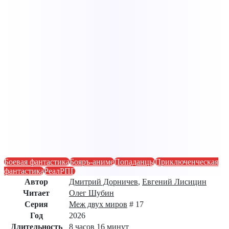
Боевая фантастика
Бояръ-аниме
Попаданцы
Приключенческая
фантастика
РеалРПГ
Автор
Дмитрий Дорничев
,
Евгений Лисицин
Читает
Олег Шубин
Серия
Меж двух миров
# 17
Год
2026
Длительность
8 часов 16 минут