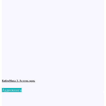
КиберМиха 3. Аз есмь царь
Аудиокнига