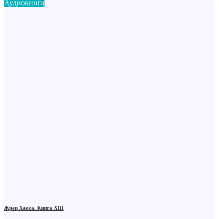
Аудиокнига
Жрец Хаоса. Книга ХIII