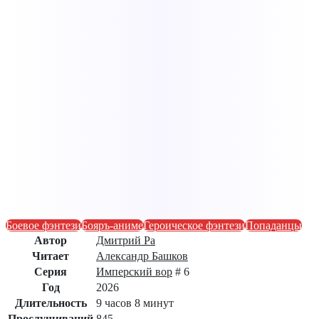
Боевое фэнтези
Бояръ-аниме
Героическое фэнтези
Попаданцы
Автор
Дмитрий Ра
Читает
Александр Башков
Серия
Имперский вор
# 6
Год
2026
Длительность
9 часов 8 минут
Прослушиваний
845