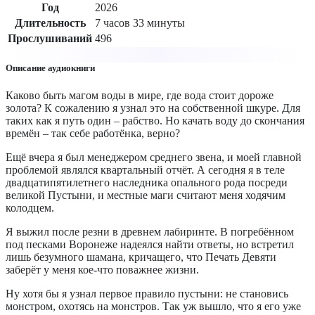
Год
2026
Длительность
7 часов 33 минуты
Прослушиваний
496
Описание аудиокниги
Каково быть магом воды в мире, где вода стоит дороже
золота? К сожалению я узнал это на собственной шкуре. Для
таких как я путь один – рабство. Но качать воду до скончания
времён – так себе работёнка, верно?
Ещё вчера я был менеджером среднего звена, и моей главной
проблемой являлся квартальный отчёт. А сегодня я в теле
двадцатипятилетнего наследника опального рода посреди
великой Пустыни, и местные маги считают меня ходячим
колодцем.
Я выжил после резни в древнем лабиринте. В погребённом
под песками Воронеже надеялся найти ответы, но встретил
лишь безумного шамана, кричащего, что Печать Девяти
заберёт у меня кое-что поважнее жизни.
Ну хотя бы я узнал первое правило пустыни: не становись
монстром, охотясь на монстров. Так уж вышло, что я его уже