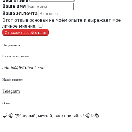
Ваш отзыв
Ваше имя
Ваша эл.почта
Этот отзыв основан на моём опыте и выражает моё
личное мнение.
​
Отправить свой отзыв
Поделиться
Связаться с нами
admin@lis10book.com
Наши соцсети
Telegram
О нас
🦊 🎧 📖Слушай, мечтай, вдохновляйся! 🎧✨📚