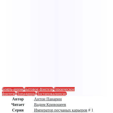
Бояръ-аниме
Бытовое фэнтези
Героическое
фэнтези
Попаданцы
Постапокалипсис
Автор
Антон Панарин
Читает
Вадим Кривошеев
Серия
Император песчаных карьеров
# 1