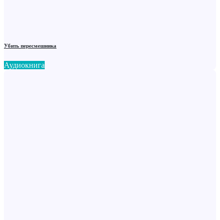
Убить пересмешника
Аудиокнига