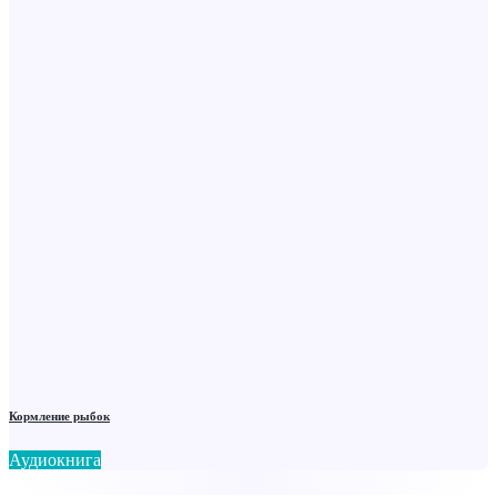
Кормление рыбок
Аудиокнига