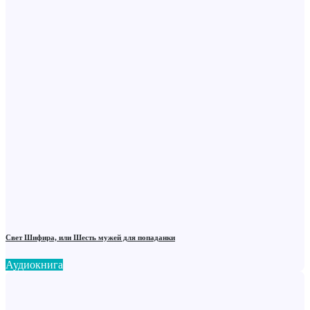
Свет Шифира, или Шесть мужей для попаданки
Аудиокнига