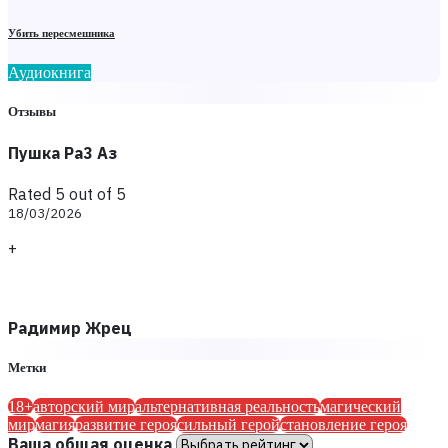
Убить пересмешника
Аудиокнига
Отзывы
Пушка Ра3 Аз
Rated 5 out of 5
18/03/2026
+
Радимир Жрец
Метки
18+
авторский мир
альтернативная реальность
магический
мир
магия
развитие героя
сильный герой
становление героя
Ваша общая оценка