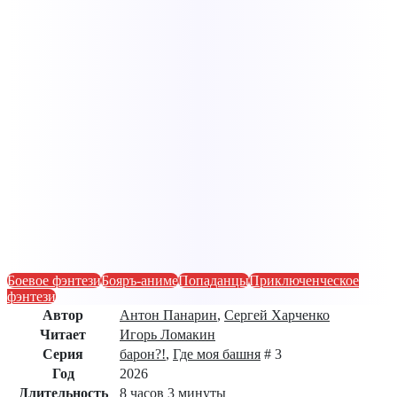
Боевое фэнтези
Бояръ-аниме
Попаданцы
Приключенческое
фэнтези
Автор
Антон Панарин
,
Сергей Харченко
Читает
Игорь Ломакин
Серия
барон?!
,
Где моя башня
# 3
Год
2026
Длительность
8 часов 3 минуты