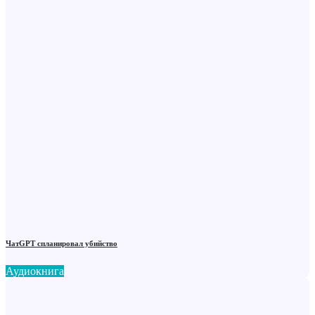
ЧатGPT спланировал убийство
Аудиокнига