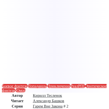
Боевое фэнтези
Попаданцы
Приключения
РеалРПГ
Эротическое
фэнтези
Юмор
Автор
Кирилл Тесленок
Читает
Александр Башков
Серия
Гарем Вне Закона
# 2