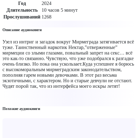
Год
2024
Длительность
10 часов 5 минут
Прослушиваний
1268
Описание аудиокниги
Узел из интриг и загадок вокруг Мирмеграда затягивается всё
туже. Таинственный наркотик Нектар,”отверженные”
мирмеции со злыми глазами, повальный запрет на секс… всё
это как-то связанно. Чувствую, что уже подобрался к разгадке
очень близко. Но пока она ускользает.Куда успешнее я борюсь
с высокоморальным мирмеградским законодательством,
пополняя гарем новыми девочками. В этот раз весьма
экзотичными, с характером. Но и старые девчули не отстают.
Чудят порой так, что из интерфейса моего искры летят!
Похожие аудиокниги