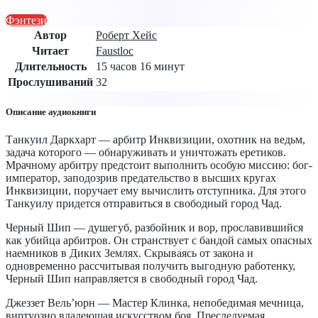
Фэнтези
Автор
Роберт Хейс
Читает
Faustloc
Длительность
15 часов 16 минут
Прослушиваний
32
Описание аудиокниги
Танкуил Даркхарт — арбитр Инквизиции, охотник на ведьм,
задача которого — обнаруживать и уничтожать еретиков.
Мрачному арбитру предстоит выполнить особую миссию: бог-
император, заподозрив предательство в высших кругах
Инквизиции, поручает ему вычислить отступника. Для этого
Танкуилу придется отправиться в свободный город Чад.
Черный Шип — душегуб, разбойник и вор, прославившийся
как убийца арбитров. Он странствует с бандой самых опасных
наемников в Диких Землях. Скрываясь от закона и
одновременно рассчитывая получить выгодную работенку,
Черный Шип направляется в свободный город Чад.
Джеззет Вель’юрн — Мастер Клинка, непобедимая мечница,
виртуозно владеющая искусством боя. Преследуемая