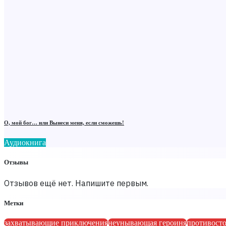
О, мой бог… или Вынеси меня, если сможешь!
Аудиокнига
Отзывы
Отзывов ещё нет. Напишите первым.
Метки
захватывающие приключения
неунывающая героиня
противосто