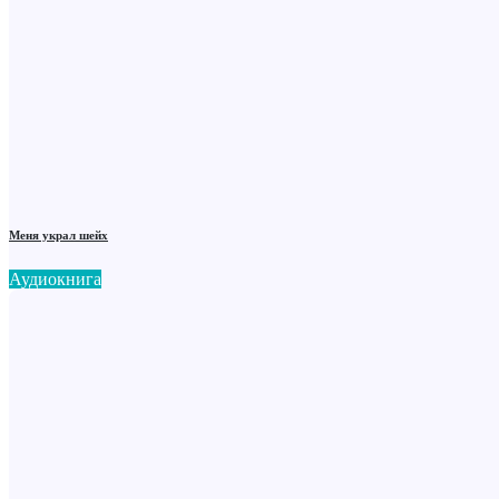
Меня украл шейх
Аудиокнига