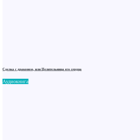
Сделка с драконом, или Целительница его сердца
Аудиокнига