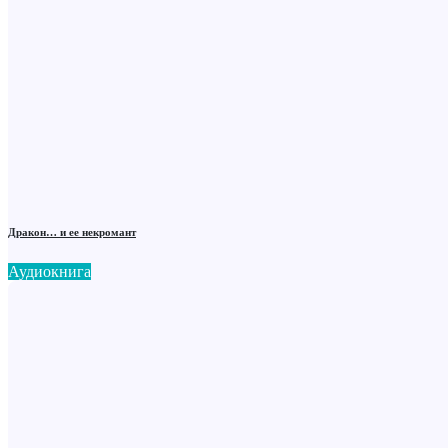
Дракон… и ее некромант
Аудиокнига