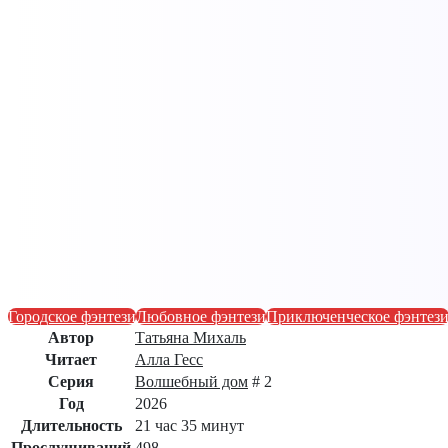
Городское фэнтези
Любовное фэнтези
Приключенческое фэнтез
Автор
Татьяна Михаль
Читает
Алла Гесс
Серия
Волшебный дом
# 2
Год
2026
Длительность
21 час 35 минут
Прослушиваний
498