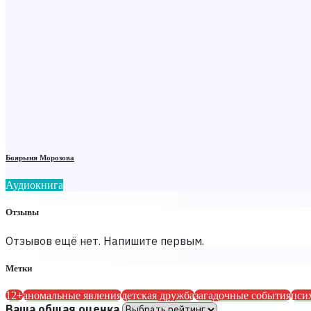
Боярыня Морозова
Аудиокнига
Отзывы
Отзывов ещё нет. Напишите первым.
Метки
12+
аномальные явления
детская дружба
загадочные события
пси
Ваша общая оценка