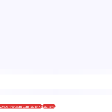
хологическая фантастика
саспенс