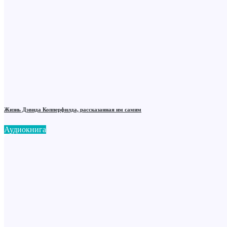
Жизнь Дэвида Копперфилда, рассказанная им самим
Аудиокнига