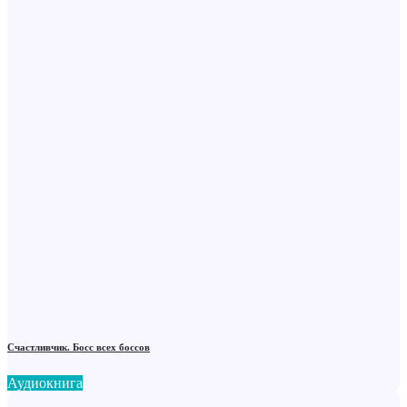
Счастливчик. Босс всех боссов
Аудиокнига