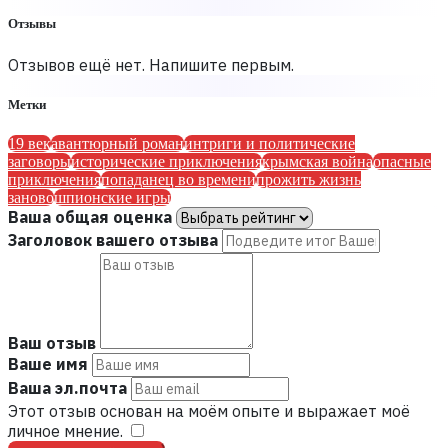
Отзывы
Отзывов ещё нет. Напишите первым.
Метки
19 век
авантюрный роман
интриги и политические
заговоры
исторические приключения
крымская война
опасные
приключения
попаданец во времени
прожить жизнь
заново
шпионские игры
Ваша общая оценка
Заголовок вашего отзыва
Ваш отзыв
Ваше имя
Ваша эл.почта
Этот отзыв основан на моём опыте и выражает моё
личное мнение.
​