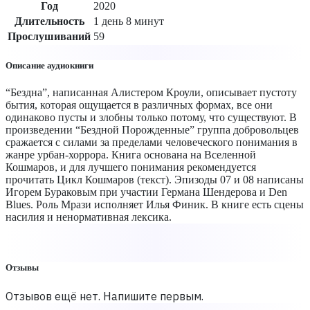
Год
2020
Длительность
1 день 8 минут
Прослушиваний
59
Описание аудиокниги
“Бездна”, написанная Алистером Кроули, описывает пустоту
бытия, которая ощущается в различных формах, все они
одинаково пусты и злобны только потому, что существуют. В
произведении “Бездной Порожденные” группа добровольцев
сражается с силами за пределами человеческого понимания в
жанре урбан-хоррора. Книга основана на Вселенной
Кошмаров, и для лучшего понимания рекомендуется
прочитать Цикл Кошмаров (текст). Эпизоды 07 и 08 написаны
Игорем Бураковым при участии Германа Шендерова и Den
Blues. Роль Мрази исполняет Илья Финик. В книге есть сцены
насилия и ненормативная лексика.
Отзывы
Отзывов ещё нет. Напишите первым.