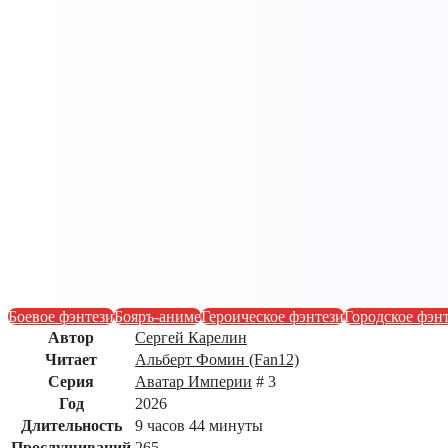
Боевое фэнтези
Бояръ-аниме
Героическое фэнтези
Городское фэн
Автор
Сергей Карелин
Читает
Альберт Фомин (Fan12)
Серия
Аватар Империи
# 3
Год
2026
Длительность
9 часов 44 минуты
Прослушиваний
265