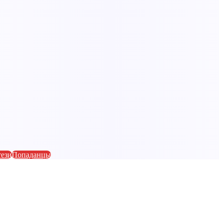
тези
Попаданцы