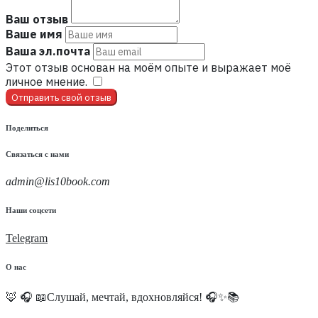
Ваш отзыв
Ваше имя
Ваша эл.почта
Этот отзыв основан на моём опыте и выражает моё
личное мнение.
​
Отправить свой отзыв
Поделиться
Связаться с нами
admin@lis10book.com
Наши соцсети
Telegram
О нас
🦊 🎧 📖Слушай, мечтай, вдохновляйся! 🎧✨📚