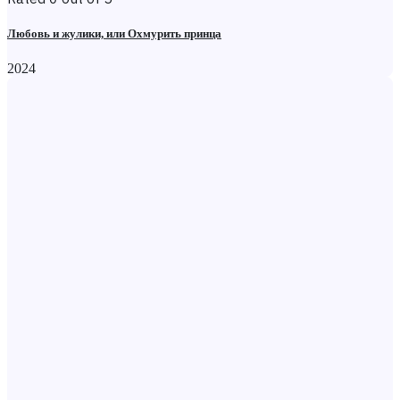
Любовь и жулики, или Охмурить принца
2024