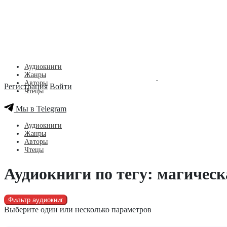
Аудиокниги
Жанры
Авторы
Регистрация
Войти
Чтецы
Мы в Telegram
Аудиокниги
Жанры
Авторы
Чтецы
Аудиокниги по тегу: магичес
Фильтр аудиокниг
Выберите один или несколько параметров