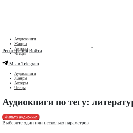
Аудиокниги
Жанры
Авторы
Регистрация
Войти
Чтецы
Мы в Telegram
Аудиокниги
Жанры
Авторы
Чтецы
Аудиокниги по тегу: литерату
Фильтр аудиокниг
Выберите один или несколько параметров