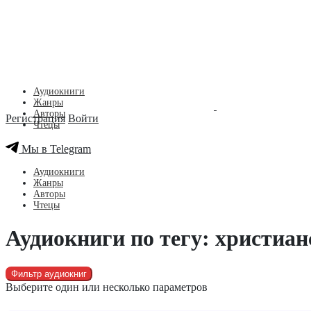
Аудиокниги
Жанры
Авторы
Регистрация
Войти
Чтецы
Мы в Telegram
Аудиокниги
Жанры
Авторы
Чтецы
Аудиокниги по тегу: христиа
Фильтр аудиокниг
Выберите один или несколько параметров