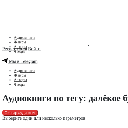
Аудиокниги
Жанры
Авторы
Регистрация
Войти
Чтецы
Мы в Telegram
Аудиокниги
Жанры
Авторы
Чтецы
Аудиокниги по тегу: далёкое 
Фильтр аудиокниг
Выберите один или несколько параметров