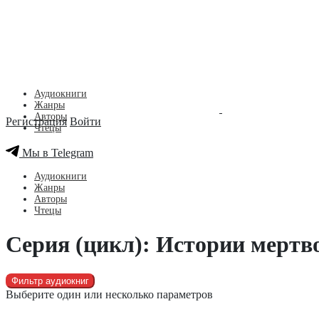
Аудиокниги
Жанры
Авторы
Регистрация
Войти
Чтецы
Мы в Telegram
Аудиокниги
Жанры
Авторы
Чтецы
Серия (цикл): Истории мертв
Фильтр аудиокниг
Выберите один или несколько параметров