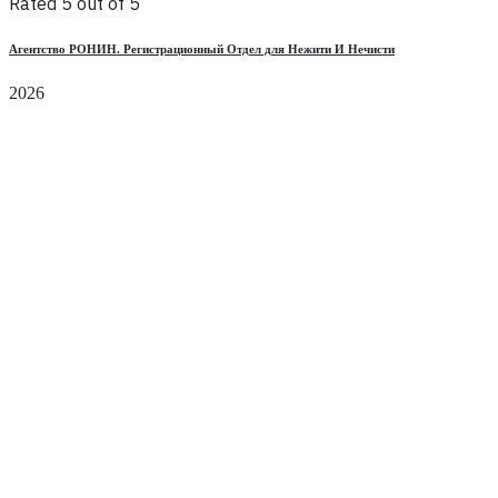
Rated 5 out of 5
Агентство РОНИН. Регистрационный Отдел для Нежити И Нечисти
2026