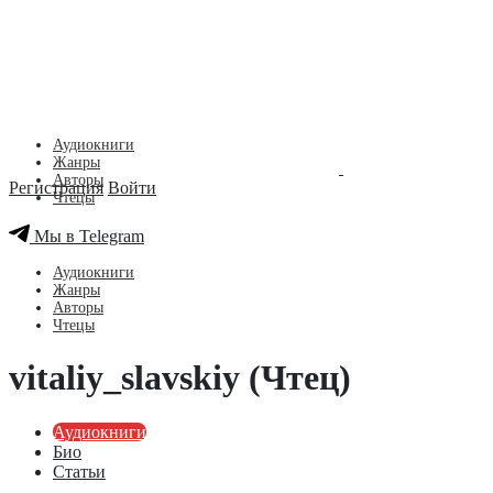
Аудиокниги
Жанры
Авторы
Регистрация
Войти
Чтецы
Мы в Telegram
Аудиокниги
Жанры
Авторы
Чтецы
vitaliy_slavskiy (Чтец)
Аудиокниги
Био
Статьи