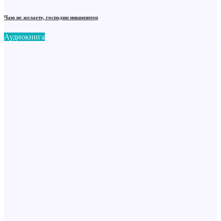
Чаю не желаете, господин инквизитор
Аудиокнига