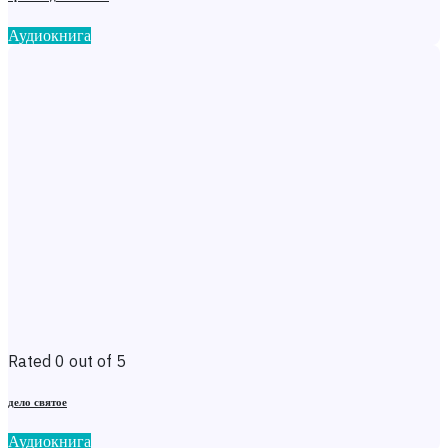
Аудиокнига
Rated 0 out of 5
дело святое
Аудиокнига