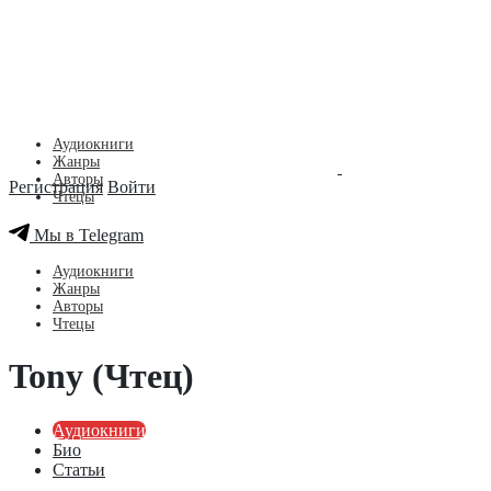
Аудиокниги
Жанры
Авторы
Регистрация
Войти
Чтецы
Мы в Telegram
Аудиокниги
Жанры
Авторы
Чтецы
Tony (Чтец)
Аудиокниги
Био
Статьи