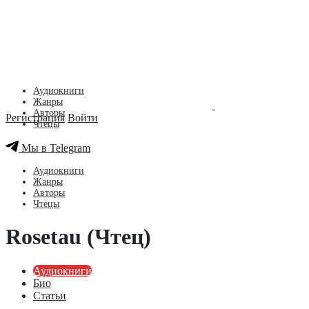
Аудиокниги
Жанры
Авторы
Регистрация
Войти
Чтецы
Мы в Telegram
Аудиокниги
Жанры
Авторы
Чтецы
Rosetau (Чтец)
Аудиокниги
Био
Статьи