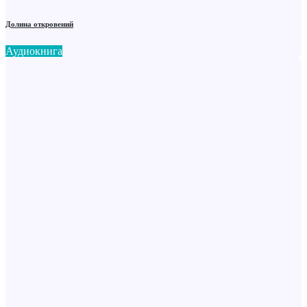
Долина откровений
Аудиокнига