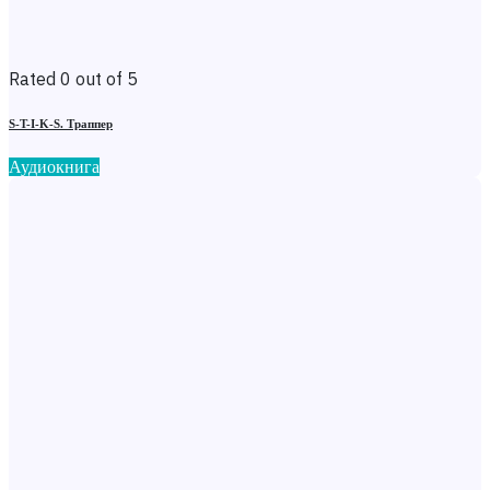
Rated 0 out of 5
S-T-I-K-S. Траппер
Аудиокнига