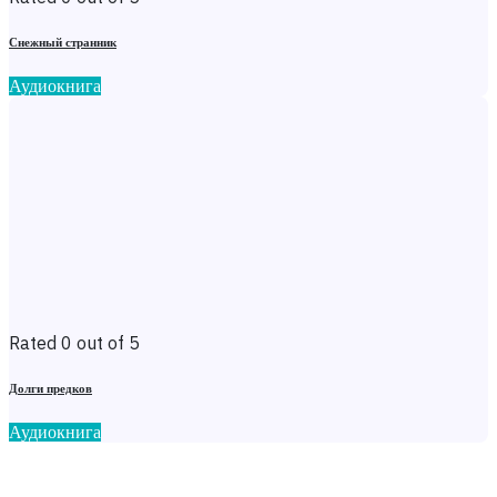
Снежный странник
Аудиокнига
Rated 0 out of 5
Долги предков
Аудиокнига