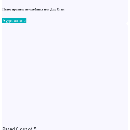
Пятое правило волшебника или Дух Огня
Аудиокнига
Rated 0 out of 5