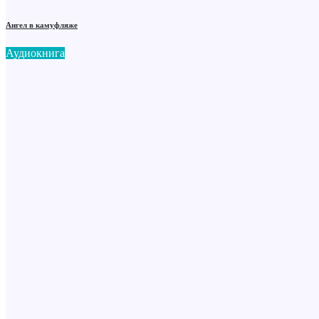
Ангел в камуфляже
Аудиокнига