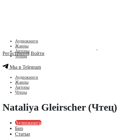
Аудиокниги
Жанры
Авторы
Регистрация
Войти
Чтецы
Мы в Telegram
Аудиокниги
Жанры
Авторы
Чтецы
Nataliya Gleirscher (Чтец)
Аудиокниги
Био
Статьи