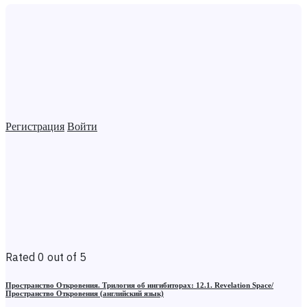
Регистрация
Войти
Rated 0 out of 5
Пространство Откровения. Трилогия об ингибиторах: 12.1. Revelation Space/
Пространство Откровения (английский язык)