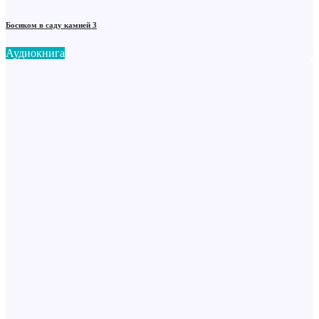
Босиком в саду камней 3
Аудиокнига