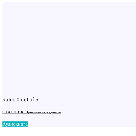
Rated 0 out of 5
S.T.A.L.K.E.R: Прививка от жадности
Аудиокнига