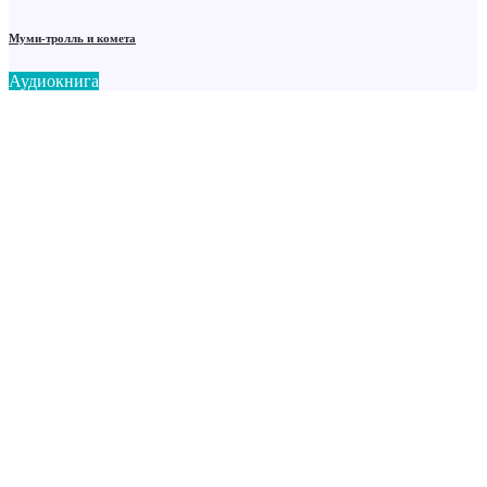
Муми-тролль и комета
Аудиокнига