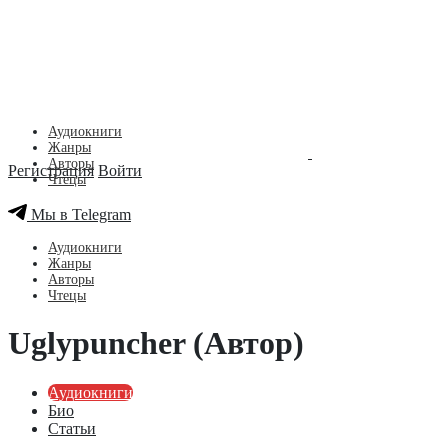
Аудиокниги
Жанры
Авторы
Регистрация
Войти
Чтецы
Мы в Telegram
Аудиокниги
Жанры
Авторы
Чтецы
Uglypuncher (Автор)
Аудиокниги
Био
Статьи